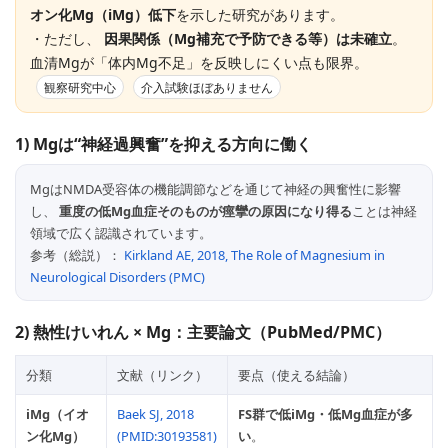
オン化Mg（iMg）低下
を示した研究があります。
・ただし、
因果関係（Mg補充で予防できる等）は未確立
。
血清Mgが「体内Mg不足」を反映しにくい点も限界。
観察研究中心
介入試験ほぼありません
1) Mgは“神経過興奮”を抑える方向に働く
MgはNMDA受容体の機能調節などを通じて神経の興奮性に影響
し、
重度の低Mg血症そのものが痙攣の原因になり得る
ことは神経
領域で広く認識されています。
参考（総説）：
Kirkland AE, 2018, The Role of Magnesium in
Neurological Disorders (PMC)
2) 熱性けいれん × Mg：主要論文（PubMed/PMC）
分類
文献（リンク）
要点（使える結論）
iMg（イオ
Baek SJ, 2018
FS群で低iMg・低Mg血症が多
ン化Mg）
(PMID:30193581)
い
。