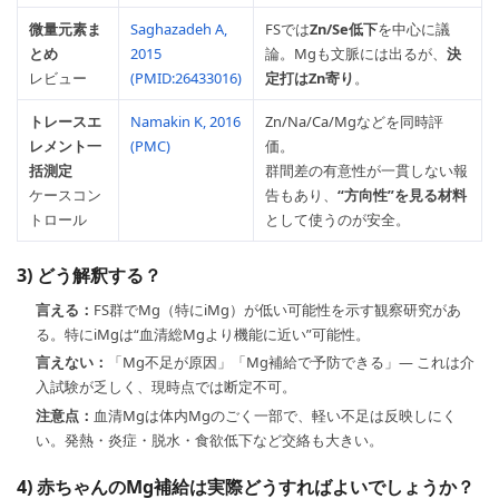
微量元素ま
Saghazadeh A,
FSでは
Zn/Se低下
を中心に議
とめ
2015
論。Mgも文脈には出るが、
決
レビュー
(PMID:26433016)
定打はZn寄り
。
トレースエ
Namakin K, 2016
Zn/Na/Ca/Mgなどを同時評
レメント一
(PMC)
価。
括測定
群間差の有意性が一貫しない報
ケースコン
告もあり、
“方向性”を見る材料
トロール
として使うのが安全。
3) どう解釈する？
言える：
FS群でMg（特にiMg）が低い可能性を示す観察研究があ
る。特にiMgは“血清総Mgより機能に近い”可能性。
言えない：
「Mg不足が原因」「Mg補給で予防できる」— これは介
入試験が乏しく、現時点では断定不可。
注意点：
血清Mgは体内Mgのごく一部で、軽い不足は反映しにく
い。発熱・炎症・脱水・食欲低下など交絡も大きい。
4) 赤ちゃんのMg補給は実際どうすればよいでしょうか？