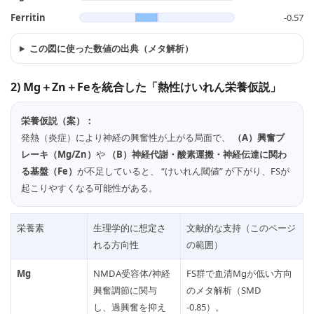
Ferritin
-0.57
この図に使った数値の出典（メタ解析）
2) Mg＋Zn＋Feを統合した「熱性けいれん栄養仮説」
栄養仮説（案）：
発熱（炎症）により神経の興奮性が上がる局面で、
（A）興奮ブ
レーキ（Mg/Zn）
や
（B）神経代謝・酸素運搬・神経伝達に関わ
る基盤（Fe）
が不足していると、 “けいれん閾値” が下がり、FSが
起こりやすくなる可能性がある。
栄養素
生理学的に想定さ
文献的な支持（このページ
れる方向性
の範囲）
Mg
NMDA受容体/神経
FS群で血清Mgが低い方向
興奮調節に関与
のメタ解析（SMD
し、過興奮を抑え
-0.85）。