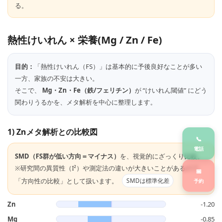
る。
熱性けいれん × 栄養(Mg / Zn / Fe)
目的：
「熱性けいれん（FS）」は基本的に予後良好なことが多い
一方、家族の不安は大きい。
そこで、
Mg・Zn・Fe（鉄/フェリチン）
が “けいれん閾値” にどう
関わりうるかを、メタ解析を中心に整理します。
1) Znメタ解析との比較図
📞
電話
SMD（FS群が低い方向＝マイナス）
を、視覚的にざっくり比較。
※研究間の異質性（I²）や測定法の違いが大きいことがあるので
📅
「方向性の比較」として扱います。
SMDは標準化差
予約
Zn
-1.20
Mg
-0.85