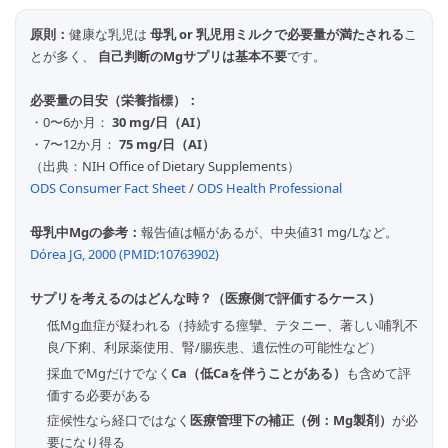
原則：
健康な乳児は
母乳 or 乳児用ミルクで必要量が満たされる
こ
とが多く、
自己判断のMgサプリは基本不要
です。
必要量の目安（栄養指標）：
・0〜6か月：
30 mg/日（AI）
・7〜12か月：
75 mg/日（AI）
（出典：NIH Office of Dietary Supplements）
ODS Consumer Fact Sheet
/
ODS Health Professional
母乳中Mgの参考：
報告値は幅があるが、中央値31 mg/Lなど。
Dórea JG, 2000 (PMID:10763902)
サプリを考えるのはどんな時？（医療側で評価するケース）
低Mg血症が疑われる（持続する痙攣、テタニー、著しい哺乳不
良/下痢、利尿薬使用、腎/腸疾患、遺伝性の可能性など）
採血でMgだけでなく
Ca（低Caを伴うことがある）
も含めて評
価する必要がある
症候性なら経口ではなく
医療管理下の補正（例：Mg製剤）
が必
要になり得る