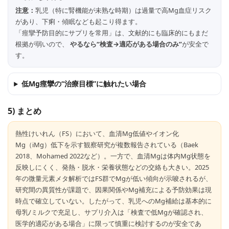
注意：
乳児（特に腎機能が未熟な時期）は過量で高Mg血症リスク
があり、下痢・傾眠なども起こり得ます。
「痙攣予防目的にサプリを常用」は、文献的にも臨床的にもまだ
根拠が弱いので、
やるなら“検査→適応がある場合のみ”
が安全で
す。
低Mg痙攣の“治療目標”に触れたい場合
5) まとめ
熱性けいれん（FS）において、血清Mg低値やイオン化
Mg（iMg）低下を示す観察研究が複数報告されている（Baek
2018、Mohamed 2022など）。一方で、血清Mgは体内Mg状態を
反映しにくく、発熱・脱水・栄養状態などの交絡も大きい。2025
年の微量元素メタ解析ではFS群でMgが低い傾向が示唆されるが、
研究間の異質性が課題で、因果関係やMg補充による予防効果は現
時点で確立していない。したがって、乳児へのMg補給は基本的に
母乳/ミルクで充足し、サプリ介入は「検査で低Mgが確認され、
医学的適応がある場合」に限って慎重に検討するのが安全であ