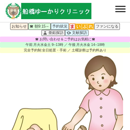
お知らせ
☎ 朝9:15～
予約状況
ファンになる
亜鉛探訪
文献探訪
☎ お問い合わせ＆ご予約はお気軽に☎
午前:月火水金土 9–13時 ／ 午後:月火水金 14–18時
完全予約制:全日処置・手術 ／ 土曜診察は予約料あり