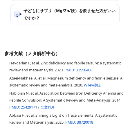
子どもにサプリ（Mg/Zn/鉄）を飲ませた方がいい
ですか？
参考文献（メタ解析中心）
Heydarian F, et al. Zinc deficiency and febrile seizure: a systematic
review and meta-analysis. 2020.
PMID: 32558408
Ataei-Nakhaei A, et al. Magnesium deficiency and febrile seizure: A
systematic review and meta-analysis. 2020.
Wiley抄録
Habibian N, et al. Association between Iron Deficiency Anemia and
Febrile Convulsion: A Systematic Review and Meta-Analysis. 2014.
PMID: 25429171
/
全文PDF
Abbasi H, et al. Shining a Light on Trace Elements: A Systematic
Review and Meta-analysis. 2025.
PMID: 38720018