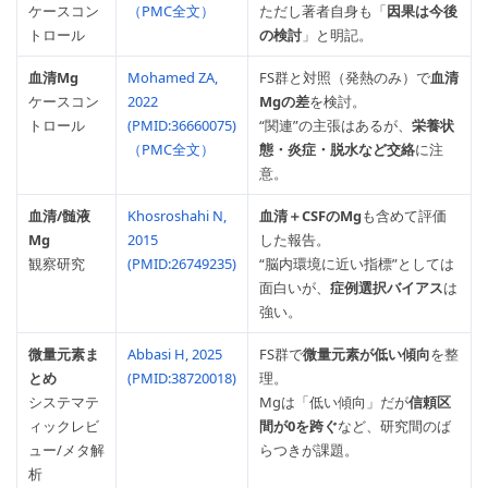
ケースコン
（PMC全文）
ただし著者自身も「
因果は今後
トロール
の検討
」と明記。
血清Mg
Mohamed ZA,
FS群と対照（発熱のみ）で
血清
ケースコン
2022
Mgの差
を検討。
トロール
(PMID:36660075)
“関連”の主張はあるが、
栄養状
（PMC全文）
態・炎症・脱水など交絡
に注
意。
血清/髄液
Khosroshahi N,
血清＋CSFのMg
も含めて評価
Mg
2015
した報告。
観察研究
(PMID:26749235)
“脳内環境に近い指標”としては
面白いが、
症例選択バイアス
は
強い。
微量元素ま
Abbasi H, 2025
FS群で
微量元素が低い傾向
を整
とめ
(PMID:38720018)
理。
システマテ
Mgは「低い傾向」だが
信頼区
ィックレビ
間が0を跨ぐ
など、研究間のば
ュー/メタ解
らつきが課題。
析