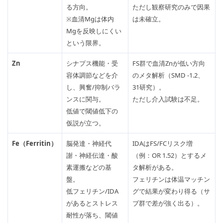
る方向。
ただし観察研究のみで因果
※血清Mgは体内
は未確立。
Mgを反映しにくい
という限界。
Zn
シナプス機能・受
FS群で血清Znが低い方向
容体調節などを介
のメタ解析（SMD -1.2、
し、興奮/抑制バラ
31研究）。
ンスに関与。
ただし介入試験は不足。
低値で閾値低下の
仮説が立つ。
Fe（Ferritin）
脳発達・神経代
IDAはFS/FCリスク増
謝・神経伝達・酸
（例：OR 1.52）とするメ
素運搬などの基
タ解析がある。
盤。
フェリチンは体温マッチン
低フェリチン/IDA
グで結果が変わり得る（サ
があるとストレス
ブ群で差が強く出る）。
耐性が落ち、閾値