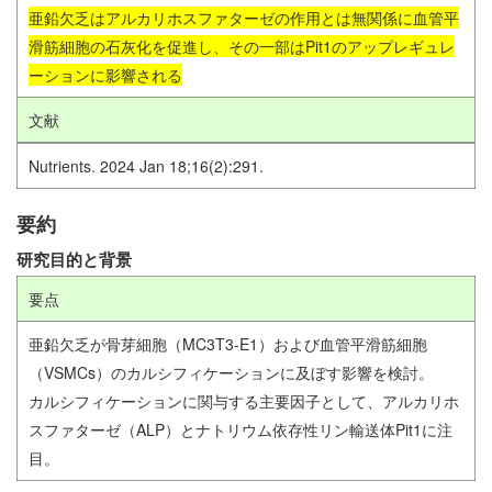
亜鉛欠乏はアルカリホスファターゼの作用とは無関係に血管平
滑筋細胞の石灰化を促進し、その一部はPit1のアップレギュレ
ーションに影響される
文献
Nutrients. 2024 Jan 18;16(2):291.
要約
研究目的と背景
要点
亜鉛欠乏が骨芽細胞（MC3T3-E1）および血管平滑筋細胞
（VSMCs）のカルシフィケーションに及ぼす影響を検討。
カルシフィケーションに関与する主要因子として、アルカリホ
スファターゼ（ALP）とナトリウム依存性リン輸送体Pit1に注
目。