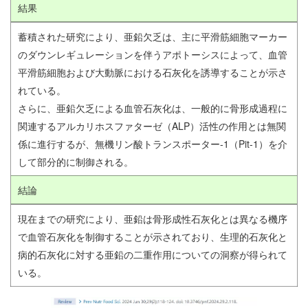
結果
蓄積された研究により、亜鉛欠乏は、主に平滑筋細胞マーカー
のダウンレギュレーションを伴うアポトーシスによって、血管
平滑筋細胞および大動脈における石灰化を誘導することが示さ
れている。
さらに、亜鉛欠乏による血管石灰化は、一般的に骨形成過程に
関連するアルカリホスファターゼ（ALP）活性の作用とは無関
係に進行するが、無機リン酸トランスポーター-1（Pit-1）を介
して部分的に制御される。
結論
現在までの研究により、亜鉛は骨形成性石灰化とは異なる機序
で血管石灰化を制御することが示されており、生理的石灰化と
病的石灰化に対する亜鉛の二重作用についての洞察が得られて
いる。