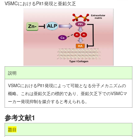
VSMCにおけるPit1発現と亜鉛欠乏
説明
VSMCにおけるPit1発現によって可能となる分子メカニズムの
概略。これは亜鉛欠乏の標的であり、亜鉛欠乏下でのVSMCマ
ーカー発現抑制を媒介すると考えられる。
参考文献1
題目