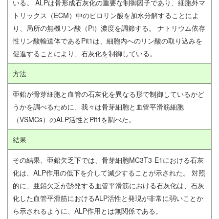
いる。 ALPは骨形成石灰化の重要な制御因子であり、細胞外マ
トリックス（ECM）中のピロリン酸を加水分解することによ
り、局所の無機リン酸（Pi）濃度を調節する。 ナトリウム依存
性リン酸輸送体であるPit1は、細胞内へのリン酸の取り込みを
促進することにより、石灰化を制御している。
方法
亜鉛が骨芽細胞と血管の石灰化を異なる形で制御しているかど
うかを調べるために、我々は骨芽細胞と血管平滑筋細胞
（VSMCs）のALP活性とPit1を調べた。
結果
その結果、亜鉛欠乏下では、骨芽細胞MC3T3-E1における石灰
化は、ALP作用の低下を介して減少することが示された。 対照
的に、亜鉛欠乏が誘発する血管平滑筋における石灰化は、石灰
化した血管平滑筋におけるALP活性と発現が非常に弱いことか
ら示されるように、ALP作用とは無関係である。