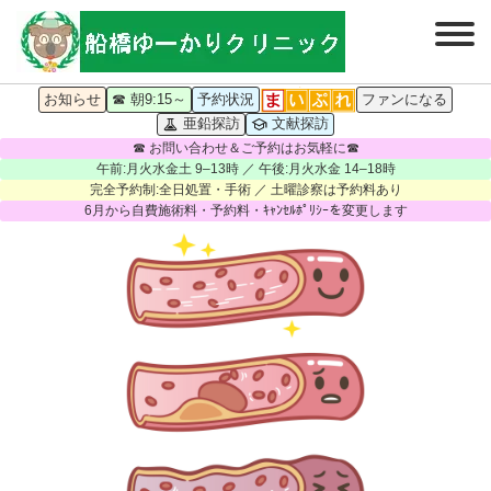
お知らせ
☎ 朝9:15～
予約状況
ファンになる
亜鉛探訪
文献探訪
☎ お問い合わせ＆ご予約はお気軽に☎
午前:月火水金土 9–13時 ／ 午後:月火水金 14–18時
完全予約制:全日処置・手術 ／ 土曜診察は予約料あり
6月から自費施術料・予約料・ｷｬﾝｾﾙﾎﾟﾘｼｰを変更します