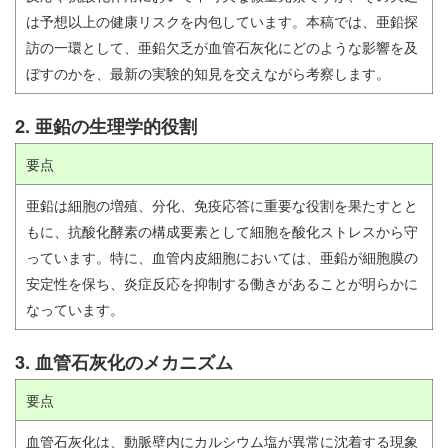
は予想以上の健康リスクを内包しています。本稿では、亜鉛探
訪の一環として、亜鉛欠乏が血管石灰化にどのような影響を及
ぼすのかを、最新の実験的知見を交えながら考察します。
2. 亜鉛の生理学的役割
要点
亜鉛は細胞の増殖、分化、免疫応答に重要な役割を果たすとと
もに、抗酸化酵素の構成要素として細胞を酸化ストレスから守
っています。特に、血管内皮細胞においては、亜鉛が細胞膜の
安定性を保ち、炎症反応を抑制する働きがあることが明らかに
なっています。
3. 血管石灰化のメカニズム
要点
血管石灰化は、動脈壁内にカルシウム塩が異常に沈着する現象