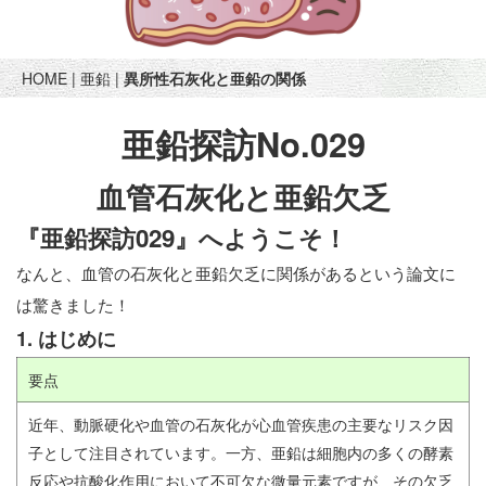
HOME
|
亜鉛
|
異所性石灰化と亜鉛の関係
亜鉛探訪No.029
血管石灰化と亜鉛欠乏
『亜鉛探訪029』へようこそ！
なんと、血管の石灰化と亜鉛欠乏に関係があるという論文に
は驚きました！
1. はじめに
要点
近年、動脈硬化や血管の石灰化が心血管疾患の主要なリスク因
子として注目されています。一方、亜鉛は細胞内の多くの酵素
反応や抗酸化作用において不可欠な微量元素ですが、その欠乏