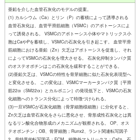
亜鉛を介した血管石灰化のモデルの提案。
(1) カルシウム（Ca）とリン（P）の蓄積によって誘導される
血管石灰化は、血管平滑筋細胞（VSMC）のアポトーシスによ
って誘発される。 VSMCのアポトーシス小体やマトリックス小
胞はCaやPを蓄積し、VSMCの石灰化を引き起こす。 血管平滑
筋細胞における亜鉛（Zn）欠乏はアポトーシスを促進し、それ
によってVSMCの石灰化を増大させる。 石灰化抑制タンパク質
のオステオポチンはこの石灰化を緩和することができる。
(2)亜鉛欠乏は、VSMCの特性を骨芽細胞に似た石灰化表現型へ
と変化させる。 この変化は、VSMCマーカータンパク質［平滑
筋22α（SM22α）とカルポニン］の発現低下と、VSMCの石灰
化細胞へのトランス分化によって特徴づけられる。
(3)一旦VSMCが石灰化細胞（骨芽細胞様細胞）に分化すると、
Zn欠乏は血管石灰化をさらに悪化させ、骨形成性石灰化とは異
なるリン酸化合物形成のメカニズムが観察される。 OP、オス
テオポンチン；OB、骨芽細胞；Runx2、ラント関連転写因子
2、骨特異的転写因子；ECM、細胞外マトリックス；Cal'n、石