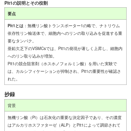
Pit1の説明とその役割
要点
Pit1とは
：無機リン酸トランスポーター1の略で、ナトリウム
依存性リン輸送体で、細胞内へのリンの取り込みを促進する重
要なタンパク。
亜鉛欠乏下のVSMCsでは、Pit1の発現が著しく上昇し、細胞内
へのリン取り込みが増加。
Pit1の競合阻害剤（ホスホノフォルミン酸）を用いた実験で
は、カルシフィケーションが抑制され、Pit1の重要性が確認さ
れた。
抄録
背景
無機リン酸（Pi）は石灰化の重要な決定因子であり、その濃度
はアルカリホスファターゼ（ALP）とPit1によって調節されて