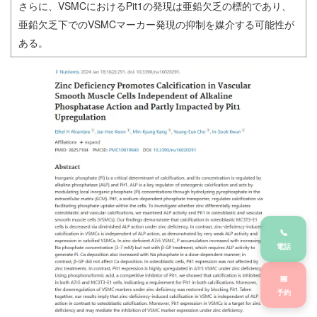
さらに、VSMCにおけるPit1の発現は亜鉛欠乏の標的であり、
亜鉛欠乏下でのVSMCマーカー発現の抑制を媒介する可能性が
ある。
📞
電話
📅
予約