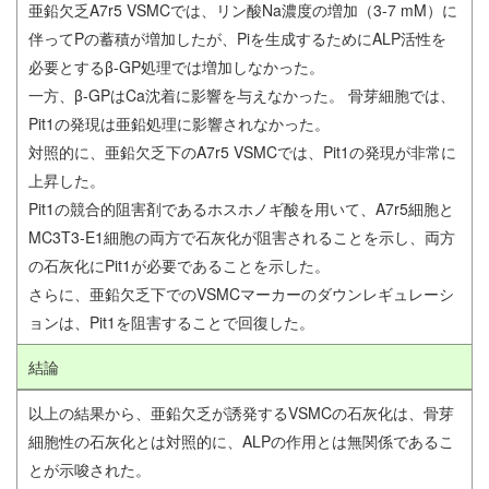
亜鉛欠乏A7r5 VSMCでは、リン酸Na濃度の増加（3-7 mM）に
伴ってPの蓄積が増加したが、Piを生成するためにALP活性を
必要とするβ-GP処理では増加しなかった。
一方、β-GPはCa沈着に影響を与えなかった。 骨芽細胞では、
Pit1の発現は亜鉛処理に影響されなかった。
対照的に、亜鉛欠乏下のA7r5 VSMCでは、Pit1の発現が非常に
上昇した。
Pit1の競合的阻害剤であるホスホノギ酸を用いて、A7r5細胞と
MC3T3-E1細胞の両方で石灰化が阻害されることを示し、両方
の石灰化にPit1が必要であることを示した。
さらに、亜鉛欠乏下でのVSMCマーカーのダウンレギュレーシ
ョンは、Pit1を阻害することで回復した。
結論
以上の結果から、亜鉛欠乏が誘発するVSMCの石灰化は、骨芽
細胞性の石灰化とは対照的に、ALPの作用とは無関係であるこ
とが示唆された。