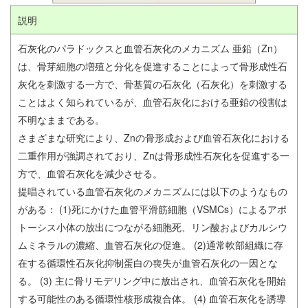
説明
石灰化のパラドックスと血管石灰化のメカニズム 亜鉛（Zn）
は、骨芽細胞の増殖と分化を促進することによって骨形成性石
灰化を刺激する一方で、骨基質の石灰化（石灰化）を刺激する
ことはよく知られているが、血管石灰化における亜鉛の役割は
不明なままである。
さまざまな研究により、Znの骨形成および血管石灰化における
二重作用が強調されており、Znは骨形成性石灰化を促進する一
方で、血管石灰化を減少させる。
提唱されている血管石灰化のメカニズムには以下のようなもの
がある： (1)死にかけた血管平滑筋細胞（VSMCs）によるアポ
トーシス小体の放出につながる細胞死、リン酸およびカルシウ
ムミネラルの濃縮、血管石灰化の促進。 (2)通常軟部組織に存
在する循環性石灰化抑制蛋白の喪失が血管石灰化の一因とな
る。 (3) 主に骨リモデリング中に放出され、血管石灰化を開始
する可能性のある循環性核形成複合体。 (4) 血管石灰化を誘導