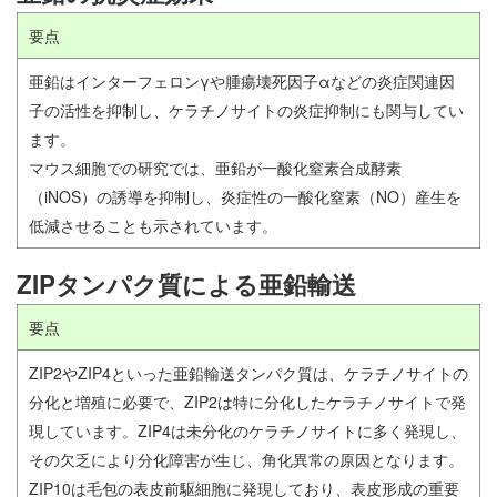
要点
亜鉛はインターフェロンγや腫瘍壊死因子αなどの炎症関連因
子の活性を抑制し、ケラチノサイトの炎症抑制にも関与してい
ます。
マウス細胞での研究では、亜鉛が一酸化窒素合成酵素
（iNOS）の誘導を抑制し、炎症性の一酸化窒素（NO）産生を
低減させることも示されています。
ZIPタンパク質による亜鉛輸送
要点
ZIP2やZIP4といった亜鉛輸送タンパク質は、ケラチノサイトの
分化と増殖に必要で、ZIP2は特に分化したケラチノサイトで発
現しています。ZIP4は未分化のケラチノサイトに多く発現し、
その欠乏により分化障害が生じ、角化異常の原因となります。
ZIP10は毛包の表皮前駆細胞に発現しており、表皮形成の重要