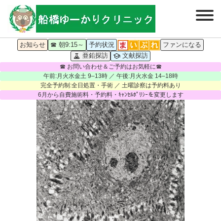
お知らせ
☎ 朝9:15～
予約状況
ファンになる
亜鉛探訪
文献探訪
☎ お問い合わせ＆ご予約はお気軽に☎
午前:月火水金土 9–13時 ／ 午後:月火水金 14–18時
完全予約制:全日処置・手術 ／ 土曜診察は予約料あり
6月から自費施術料・予約料・ｷｬﾝｾﾙﾎﾟﾘｼｰを変更します