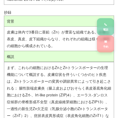
抄録
背景
📞
電話
皮膚は体内で3番目に亜鉛（Zn）が豊富な組織である。皮膚は
表皮、真皮、皮下組織からなり、それぞれの組織は様々な種類
📅
の細胞から構成されている。
予約
概説
まず、これらの細胞におけるZnとZnトランスポーターの生理
機能について概説する。皮膚症状を伴ういくつかのヒト疾患
は、Znトランスポーターの変異や調節異常によって引き起こさ
れる； 腸性肢端皮膚炎（腸上皮およびおそらく表皮基底角化細
胞におけるZrt-、Irt-like protein (ZIP)4）、エーラス-ダンロス
症候群の脊椎形成不全型（真皮線維芽細胞におけるZIP13）、
一過性の新生児Zn欠乏症（乳腺分泌小胞のZnトランスポータ
ー（ZnT）2）、疣状表皮異形成症（表皮角化細胞のZnT1）な