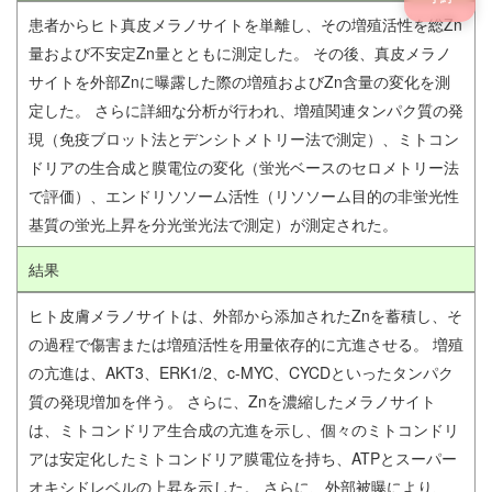
患者からヒト真皮メラノサイトを単離し、その増殖活性を総Zn
量および不安定Zn量とともに測定した。 その後、真皮メラノ
サイトを外部Znに曝露した際の増殖およびZn含量の変化を測
定した。 さらに詳細な分析が行われ、増殖関連タンパク質の発
現（免疫ブロット法とデンシトメトリー法で測定）、ミトコン
ドリアの生合成と膜電位の変化（蛍光ベースのセロメトリー法
で評価）、エンドリソソーム活性（リソソーム目的の非蛍光性
基質の蛍光上昇を分光蛍光法で測定）が測定された。
結果
ヒト皮膚メラノサイトは、外部から添加されたZnを蓄積し、そ
の過程で傷害または増殖活性を用量依存的に亢進させる。 増殖
の亢進は、AKT3、ERK1/2、c-MYC、CYCDといったタンパク
質の発現増加を伴う。 さらに、Znを濃縮したメラノサイト
は、ミトコンドリア生合成の亢進を示し、個々のミトコンドリ
アは安定化したミトコンドリア膜電位を持ち、ATPとスーパー
オキシドレベルの上昇を示した。 さらに、外部被曝により、