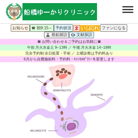
お知らせ
☎ 朝9:15～
予約状況
ファンになる
亜鉛探訪
文献探訪
☎ お問い合わせ＆ご予約はお気軽に☎
午前:月火水金土 9–13時 ／ 午後:月火水金 14–18時
完全予約制:全日処置・手術 ／ 土曜診察は予約料あり
6月から自費施術料・予約料・ｷｬﾝｾﾙﾎﾟﾘｼｰを変更します