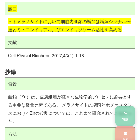
題目
ヒトメラノサイトにおいて細胞内亜鉛の増加は増殖シグナル伝
達とミトコンドリアおよびエンドリソソーム活性を高める
文献
Cell Physiol Biochem. 2017;43(1):1-16.
抄録
背景
亜鉛（Zn）は、皮膚細胞が様々な生物学的プロセスに必要とす
る重要な微量元素である。 メラノサイトの増殖とホメオスタシ
スにおけるZnの役割については、これまで研究されてこなかっ
📞
電話
た。
📅
方法
予約