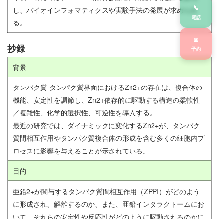
📞
し、バイオインフォマティクスや実験手法の発展が求められ
電話
る。
📅
抄録
予約
背景
タンパク質-タンパク質界面におけるZn2+の存在は、複合体の
機能、安定性を調節し、Zn2+依存的に駆動する構造の柔軟性
／複雑性、化学的選択性、可逆性を導入する。
最近の研究では、ダイナミックに変化するZn2+が、タンパク
質間相互作用やタンパク質複合体の形成を含む多くの細胞内プ
ロセスに影響を与えることが示されている。
目的
亜鉛2+が関与するタンパク質間相互作用（ZPPI）がどのよう
に形成され、解離するのか、また、亜鉛インタラクトームにお
いて、それらの安定性や反応性がどのように駆動されるのかに