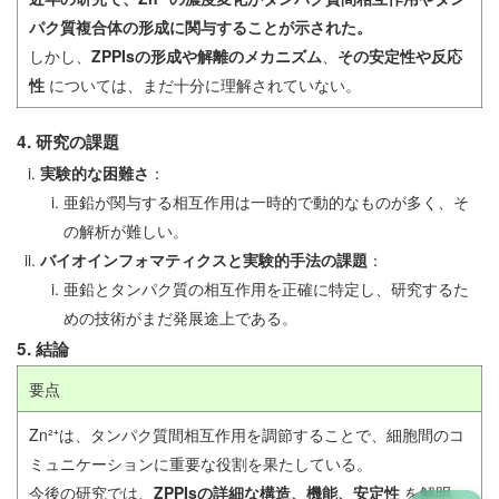
パク質複合体の形成に関与することが示された。
しかし、
ZPPIsの形成や解離のメカニズム
、
その安定性や反応
性
については、まだ十分に理解されていない。
4. 研究の課題
実験的な困難さ
：
亜鉛が関与する相互作用は一時的で動的なものが多く、そ
の解析が難しい。
バイオインフォマティクスと実験的手法の課題
：
亜鉛とタンパク質の相互作用を正確に特定し、研究するた
めの技術がまだ発展途上である。
5. 結論
要点
Zn²⁺は、タンパク質間相互作用を調節することで、細胞間のコ
ミュニケーションに重要な役割を果たしている。
今後の研究では、
ZPPIsの詳細な構造、機能、安定性
を解明