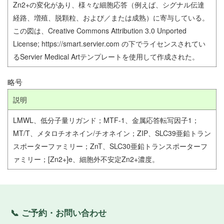
Zn2+の変化があり、様々な細胞応答（例えば、シグナル伝達
経路、増殖、脱顆粒、および／または成熟）に寄与している。
この図は、Creative Commons Attribution 3.0 Unported
License; https://smart.servier.com の下でライセンスされてい
るServier Medical Artテンプレートを使用して作成された。
略号
説明
LMWL、低分子量リガンド；MTF-1、金属応答転写因子1；
MT/T、メタロチオネイン/チオネイン；ZIP、SLC39亜鉛トラン
スポーターファミリー；ZnT、SLC30亜鉛トランスポーターフ
ァミリー；[Zn2+]e、細胞外不安定Zn2+濃度。
📞 ご予約・お問い合わせ