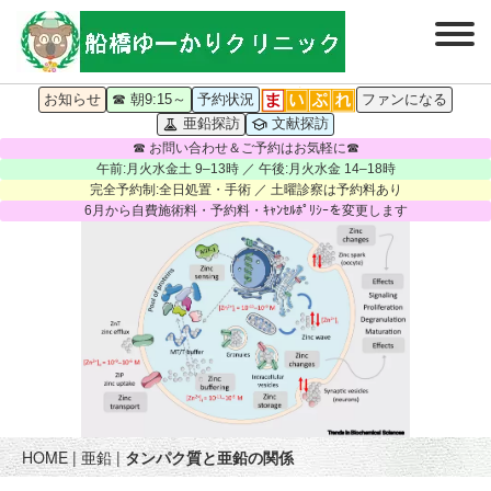
お知らせ
☎ 朝9:15～
予約状況
ファンになる
亜鉛探訪
文献探訪
☎ お問い合わせ＆ご予約はお気軽に☎
午前:月火水金土 9–13時 ／ 午後:月火水金 14–18時
完全予約制:全日処置・手術 ／ 土曜診察は予約料あり
6月から自費施術料・予約料・ｷｬﾝｾﾙﾎﾟﾘｼｰを変更します
HOME
|
亜鉛
|
タンパク質と亜鉛の関係