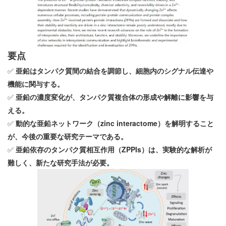
要点
✅
亜鉛はタンパク質間の結合を調節し、細胞内のシグナル伝達や
機能に関与する。
✅
亜鉛の濃度変化が、タンパク質複合体の形成や解離に影響を与
える。
✅
動的な亜鉛ネットワーク（zinc interactome）を解明すること
が、今後の重要な研究テーマである。
✅
亜鉛依存のタンパク質相互作用（ZPPIs）は、実験的な解析が
難しく、新たな研究手法が必要。