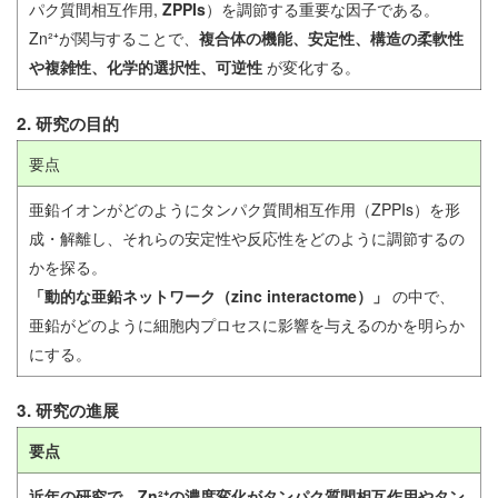
パク質間相互作用,
ZPPIs
）を調節する重要な因子である。
Zn²⁺が関与することで、
複合体の機能、安定性、構造の柔軟性
や複雑性、化学的選択性、可逆性
が変化する。
2. 研究の目的
要点
亜鉛イオンがどのようにタンパク質間相互作用（ZPPIs）を形
成・解離し、それらの安定性や反応性をどのように調節するの
かを探る。
「動的な亜鉛ネットワーク（zinc interactome）」
の中で、
亜鉛がどのように細胞内プロセスに影響を与えるのかを明らか
にする。
3. 研究の進展
要点
近年の研究で、Zn²⁺の濃度変化がタンパク質間相互作用やタン