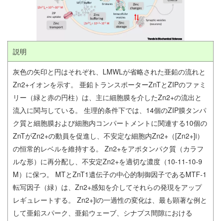
説明
灰色の矢印と円はそれぞれ、LMWLが省略された亜鉛の流れと
Zn2+イオンを示す。 亜鉛トランスポーターZnTとZIPのファミ
リー（緑と赤の円柱）は、主に細胞膜を介したZn2+の流出と
流入に関与している。 生理的条件下では、14個のZIP膜タンパ
ク質と細胞膜および細胞内コンパートメントに関連する10個の
ZnTがZn2+の動員を促進し、不安定な細胞内Zn2+（[Zn2+]i）
の恒常的レベルを維持する。 Zn2+をアポタンパク質（カラフ
ルな形）に再分配し、不安定Zn2+を適切な濃度（10-11-10-9
M）に保つ。 MTとZnT1遺伝子の中心的制御因子であるMTF-1
転写因子（緑）は、Zn2+感知を介してそれらの発現をアップ
レギュレートする。 Zn2+]iの一過性の変化は、最も顕著な例と
して亜鉛スパーク、亜鉛ウェーブ、シナプス間隙における