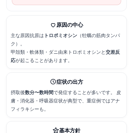
原因の中心
主な原因抗原は
トロポミオシン
（牡蠣の筋肉タンパ
ク）。
甲殻類・軟体類・ダニ由来トロポミオシンと
交差反
応
が起こることがあります。
症状の出方
摂取後
数分〜数時間
で発症することが多いです。 皮
膚・消化器・呼吸器症状が典型で、重症例ではアナ
フィラキシーも。
基本方針