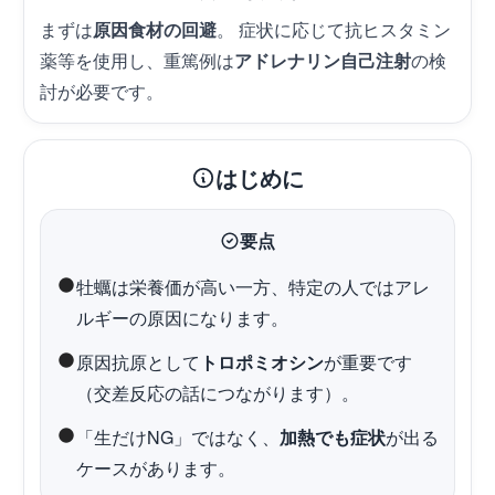
まずは
原因食材の回避
。 症状に応じて抗ヒスタミン
薬等を使用し、重篤例は
アドレナリン自己注射
の検
討が必要です。
はじめに
要点
牡蠣は栄養価が高い一方、特定の人ではアレ
ルギーの原因になります。
原因抗原として
トロポミオシン
が重要です
（交差反応の話につながります）。
「生だけNG」ではなく、
加熱でも症状
が出る
ケースがあります。