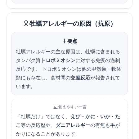
牡蠣アレルギーの原因（抗原）
要点
牡蠣アレルギーの主な原因は、牡蠣に含まれる
タンパク質
トロポミオシン
に対する免疫の過剰
反応です。 トロポミオシンは他の甲殻類・軟体
類にも存在し、食材間の
交差反応
が報告されて
います。
覚えやすい一言
「牡蠣だけ」ではなく、
えび・かに・いか・た
こ
等の反応歴や、
ダニアレルギー
の有無も手が
かりになることがあります。