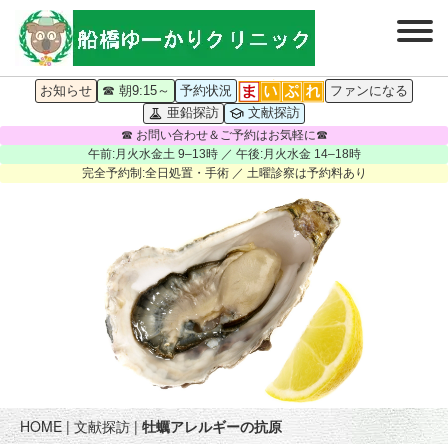
お知らせ
☎ 朝9:15～
予約状況
ファンになる
亜鉛探訪
文献探訪
☎ お問い合わせ＆ご予約はお気軽に☎
午前:月火水金土 9–13時 ／ 午後:月火水金 14–18時
完全予約制:全日処置・手術 ／ 土曜診察は予約料あり
HOME
|
文献探訪
|
牡蠣アレルギーの抗原