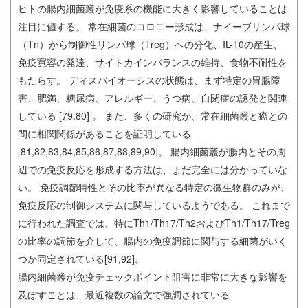
ヒトの腸内細菌叢が免疫系の機能に大きく影響していることは
注目に値する。 常在細菌のコロニー形成は、ナイーブリンパ球
（Tn）から制御性リンパ球（Treg）への分化、IL-10の産生、
免疫寛容の発達、サイトカインバランスの維持、食物不耐性を
もたらす。 ディスバイオーシスの状態は、まず特定の胃腸障
害、肥満、糖尿病、アレルギー、うつ病、自閉症の誘発と関連
している [79,80] 。 また、多くの研究が、常在細菌叢と癌との
間に相関関係があることを証明している
[81,82,83,84,85,86,87,88,89,90]。 腸内細菌叢が腸内とその周
辺での免疫反応を形成する方法は、まだ完全には分かっていな
い。 免疫調節特性とその比率が異なる特定の微生物群のみが、
免疫反応の制御システムに関与しているようである。 これまで
に行われた調査では、特にTh1/Th17/Th2およびTh1/Th17/Treg
の比率の調節を介して、腸内の免疫調節に関与する細菌がいく
つか同定されている[91,92]。
腸内細菌叢が免疫チェックポイント阻害に非常に大きな影響を
及ぼすことは、最近複数の論文で強調されている