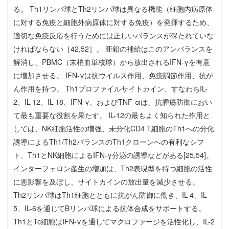
る。 Th1リンパ球とTh2リンパ球は異なる機能（細胞内病原体
に対する免疫と細胞外病原体に対する免疫）を発揮するため、
適切な免疫反応を行うためには正しいバランスが保たれていな
ければならない［42,52］。 亜鉛の補給はこのアンバランスを
解消し、PBMC（末梢血単核球）から放出されるIFN-γを有意
に増加させる。 IFN-γは抗ウイルス作用、免疫調節作用、抗が
ん作用を持つ。 Th1プロファイルサイトカイン、すなわちIL-
2、IL-12、IL-18、IFN-γ、およびTNF-αは、抗腫瘍防御におい
て最も重要な役割を果たす。 IL-12の最もよく知られた作用と
しては、NK細胞活性の増強、未分化CD4 T細胞のTh1への分化
誘導によるTh1/Th2バランスのTh1クローンへの有利なシフ
ト、Th1とNK細胞によるIFN-γ分泌の誘導などがある[25,54]。
インターフェロン産生の増加は、Th2表現型を持つ細胞の活性
に悪影響を及ぼし、サイトカインの放出量を減少させる。
Th2リンパ球はTh1細胞とともに抗がん防御に働き、IL-4、IL-
5、IL-6を通じてBリンパ球による抗体合成をサポートする。
Th1とTc細胞はIFN-γを通してマクロファージを活性化し、IL-2