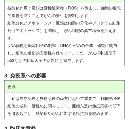
抗酸化作用：亜鉛は活性酸素種（ROS）を除去し、細胞の酸化
的損傷を防ぐことでがんの発生を抑制します。
細胞分化とアポトーシス：亜鉛は細胞の分化やプログラム細胞
死（アポトーシス）を調節し、がん細胞の異常増殖を抑えま
す。
DNA修復と転写因子の制御：DNAやRNAの合成・修復に関与
し、細胞の遺伝的安定性を保ちます。また、がん抑制遺伝子
p53などの転写因子の活性にも関与します。
3. 免疫系への影響
要点
亜鉛は自然免疫と獲得免疫の両方において重要で、T細胞やNK
細胞の成熟・活性化に関与します。亜鉛欠乏は免疫応答の低下
を引き起こし、感染症やがんに対する抵抗力を弱めます。
4. 臨床的意義