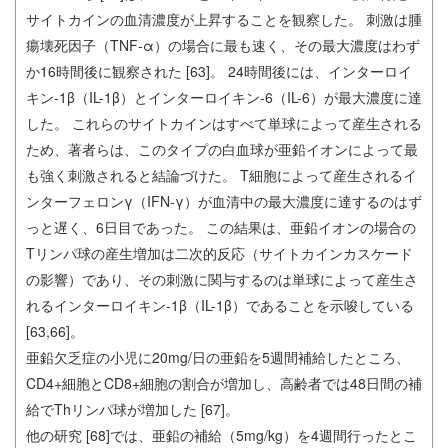
サイトカインの血清濃度が上昇することを観察した。 刺激は腫
瘍壊死因子（TNF-α）の場合に最も速く、その最大濃度はわず
か16時間後に観察された [63]。 24時間後には、インターロイ
キン-1β（IL-1β）とインターロイキン-6（IL-6）が最大濃度に達
した。 これらのサイトカインはすべて単球によって産生される
ため、著者らは、このタイプの白血球が亜鉛イオンによって最
も強く刺激されると結論づけた。 T細胞によって産生されるイ
ンターフェロンγ（IFN-γ）が血清中の最大濃度に達するのはず
っと遅く、6日目であった。 この結果は、亜鉛イオンの場合の
Tリンパ球の産生増加は二次的反応（サイトカインカスケード
の影響）であり、その刺激に関与するのは単球によって産生さ
れるインターロイキン-1β（IL-1β）であることを示唆している
[63,66]。
亜鉛欠乏症の小児に20mg/日の亜鉛を5週間補給したところ、
CD4+細胞とCD8+細胞の割合が増加し、高齢者では48日間の補
給でThリンパ球が増加した [67]。
他の研究 [68]では、亜鉛の補給（5mg/kg）を4週間行ったとこ