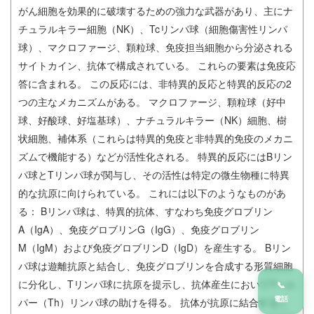
がん細胞を効果的に破壊するための強力な武器があり、主にナ
チュラルキラー細胞（NK）、Tcリンパ球（細胞傷害性リンパ
球）、マクロファージ、顆粒球、免疫担当細胞から分泌される
サイトカイン、抗体で構成されている。 これらの要素は免疫応
答に含まれる。 この反応には、非特異的反応と特異的反応の2
つの主なメカニズムがある。 マクロファージ、顆粒球（好中
球、好酸球、好塩基球）、ナチュラルキラー（NK）細胞、樹
状細胞、補体系（これらは特異的免疫と非特異的免疫のメカニ
ズムで機能する）などが活性化される。 特異的反応にはBリン
パ球とTリンパ球が関与し、その活性は特定の微生物種に特異
的な抗原に向けられている。 これには以下のようなものがあ
る： Bリンパ球は、特異的抗体、すなわち免疫グロブリン
A（IgA）、免疫グロブリンG（IgG）、免疫グロブリン
M（IgM）および免疫グロブリンD（IgD）を産生する。 Bリン
パ球は遊離抗原と結合し、免疫グロブリンを合成する形質細胞
に分化し、Tリンパ球に抗原を提示し、抗体産生においてTヘル
📞
電話
パー（Th）リンパ球の助けを得る。 抗体が抗原に結合するこ