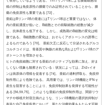
く依存しているようである。 Th17リンパ球による腫瘍細胞増
殖の抑制は免疫原性の腫瘍でのみ証明されていることから、腫
瘍の免疫原性も重要である [72] 。
亜鉛はBリンパ球の発達にはTリンパ球ほど重要ではない。 体
内の亜鉛濃度が低いと、B細胞とその前駆細胞の総数が減少
し、抗体産生も低下する。 しかし、成熟期のB細胞の変化は軽
微である。 B細胞数の変化は、おそらくアポトーシスの誘導に
よるものであろう [70]。 亜鉛欠乏に反応して分泌されるグルコ
コルチコイドは、骨基質や胸腺の未熟なBおよびTリンパ球のア
ポトーシスを増加させる。
ヒトの免疫細胞に対する亜鉛のポジティブな効果に加え、好ま
しくない現象も観察されている：状況によっては、Zn2+イオ
ンは病原体の増殖を促進する [74]。 亜鉛の過剰摂取も、免疫抑
制作用により危険である。 高用量では、リンパ球機能とIFN-γ
産生を阻害することにより、免疫抑制効果を発揮する可能性が
ある [56,59,75]。 このような亜鉛の免疫抑制作用は、関節リウ
マチや移植片対宿主病のような、リンパ球機能の選択的抑制が
有益な自己免疫疾患において、新たな治療効果をもたらす可能