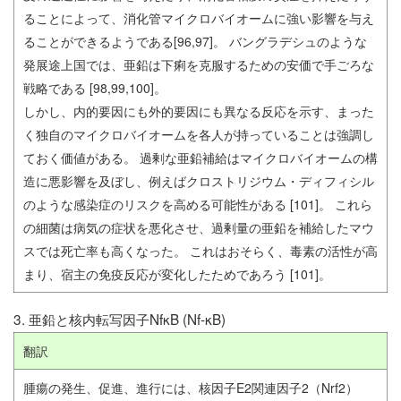
ることによって、消化管マイクロバイオームに強い影響を与え
ることができるようである[96,97]。 バングラデシュのような
発展途上国では、亜鉛は下痢を克服するための安価で手ごろな
戦略である [98,99,100]。
しかし、内的要因にも外的要因にも異なる反応を示す、まった
く独自のマイクロバイオームを各人が持っていることは強調し
ておく価値がある。 過剰な亜鉛補給はマイクロバイオームの構
造に悪影響を及ぼし、例えばクロストリジウム・ディフィシル
のような感染症のリスクを高める可能性がある [101]。 これら
の細菌は病気の症状を悪化させ、過剰量の亜鉛を補給したマウ
スでは死亡率も高くなった。 これはおそらく、毒素の活性が高
まり、宿主の免疫反応が変化したためであろう [101]。
3. 亜鉛と核内転写因子NfκB (Nf-κB)
翻訳
腫瘍の発生、促進、進行には、核因子E2関連因子2（Nrf2）