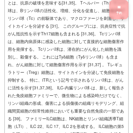
とは、抗原の破壊を意味する[31,35]。 Tヘルパー（Th）リンパ
📅
球は、Bリンパ球の活性化、増殖、分化を促進し、細胞傷害性T
予約
リンパ球（Tc）の前駆体であり、マクロファージを刺激し、サ
イトカインを分泌する [31]。 このグループには、抗炎症性で抗
がん抵抗性を示すTh17細胞も含まれる [31,36]。 Tcリンパ球
は、細胞内病原体に感染した細胞に対して直接的な細胞傷害作
用を発揮する。 Tcリンパ球は、潜在的にがん化した細胞を識
別し、殺傷する。 これにはTyδ細胞（Tyδリンパ球）も含ま
れ、がん細胞に対して細胞傷害作用を示す [31,37] 。 Tレギュ
ラトリー（Treg）細胞は、サイトカインを分泌して免疫細胞を
抑制する。 特に、iTRという記号で示されるリンパ球は、がん
に活性を示す[31,37,38]。 ILC-内臓リンパ球-は、新しく報告さ
れた免疫細胞ファミリーで、微生物による感染時だけでなく、
リンパ組織の形成、傷害による損傷後の組織リモデリング、組
織間質細胞の恒常性維持においても重要な自然免疫の一部であ
る [39]。 ファミリーILC細胞は、NK細胞とリンパ組織誘導T細
胞（LTi）、ILC 22、ILC 17、ILC 2を形成する。 ILC細胞の第5