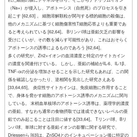
（Na+）が侵入し、アポトーシス（自然死）のプロセスを引き
起こす [62,63] 。 細胞溶解顆粒が関与する標的細胞の殺傷は、
他のメカニズムに基づく細胞傷害性T細胞応答よりも重要であ
ると考えられている [62,64]。 Bリンパ球は亜鉛欠乏の影響を
受けにくいが、その数を減らす可能性があり、これはおそらく
アポトーシスの誘導によるものであろう [62,64]。
多くの研究が、Zn2+イオンの血清濃度と特定のサイトカイン
の濃度を関連付けている。 しかし、亜鉛の補給がIL-6、IL-1β、
TNF-αの分泌を増加させることを示した研究もあれば、この関
係を確認しなかったり、逆相関を見出した研究さえある
[33,64,65]。 炎症性サイトカインは、免疫細胞に作用すること
で、身体を脅かす細胞のアポトーシス誘導のメカニズムに関与
している。 末梢血単核球のアポトーシス誘導は、薬理学的濃度
の亜鉛、すなわち通常の食物摂取では達成できないレベルの亜
鉛でのみ起こることは注目に値する[33,64]。 Tリンパ球、Bリ
ンパ球、単球に対する亜鉛イオンの影響に関する研究で、
Driessenら [63]は、ZnSO4とのインキュベーション後に特定の