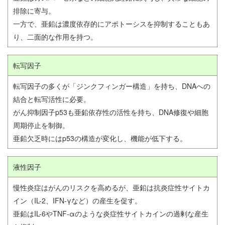
排除に寄与。
一方で、亜鉛は濃度依存的にアポトーシスを抑制することもあ
り、二面的な作用を持つ。
転写因子
転写因子の多くが「ジンクフィンガー構造」を持ち、DNAへの
結合と転写活性に必要。
がん抑制因子p53も亜鉛依存性の活性を持ち、DNA修復や細胞
周期停止を制御。
亜鉛欠乏時にはp53の構造が変化し、機能が低下する。
液性因子
慢性炎症はがんのリスクを高めるが、亜鉛は抗炎症性サイトカ
イン（IL-2、IFN-γなど）の産生を促す。
亜鉛はIL-6やTNF-αのような炎症性サイトカインの過剰な産生