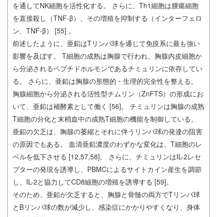
を通してNK細胞を活性化する。 さらに、Th1細胞は腫瘍細胞
を直接殺し（TNF-β）、その増殖を抑制する（インターフェロ
ン、TNF-β） [55] 。
前述したように、亜鉛はTリンパ球を通じて免疫系に最も強い
影響を及ぼす。 T細胞の成熟は胸腺で行われ、胸腺内皮細胞か
ら分泌されるペプチドホルモンであるチミュリンに依存してい
る。 さらに、亜鉛は胸腺の形態的・生理的完全性を整える。
胸腺細胞から分泌される活性型チムリン（ZnFTS）の形成にお
いて、亜鉛は補酵素として働く [56]。 チミュリンは胸腺の成熟
T細胞の分化と末梢血中の成熟T細胞の機能を制御している。
亜鉛の欠乏は、胸腺の萎縮とそれに伴うリンパ球の発達の阻害
の原因でもある。 血清亜鉛濃度のわずかな変化は、T細胞のレ
ベルを低下させる [12,57,58]。 さらに、チミュリンはIL-2レセ
プターの発現を誘導し、PBMCによるサイトカイン産生を調節
し、IL-2と協力してCD8細胞の増殖を誘導する [59]。
そのため、亜鉛が欠乏すると、胸腺と骨髄の両方でTリンパ球
とBリンパ球の数が減少し、感染症にかかりやすくなり、身体