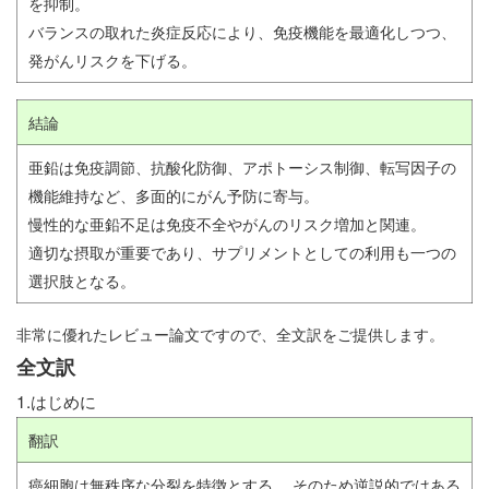
を抑制。
バランスの取れた炎症反応により、免疫機能を最適化しつつ、
発がんリスクを下げる。
結論
亜鉛は免疫調節、抗酸化防御、アポトーシス制御、転写因子の
機能維持など、多面的にがん予防に寄与。
慢性的な亜鉛不足は免疫不全やがんのリスク増加と関連。
適切な摂取が重要であり、サプリメントとしての利用も一つの
選択肢となる。
非常に優れたレビュー論文ですので、全文訳をご提供します。
全文訳
1.はじめに
翻訳
癌細胞は無秩序な分裂を特徴とする。 そのため逆説的ではある