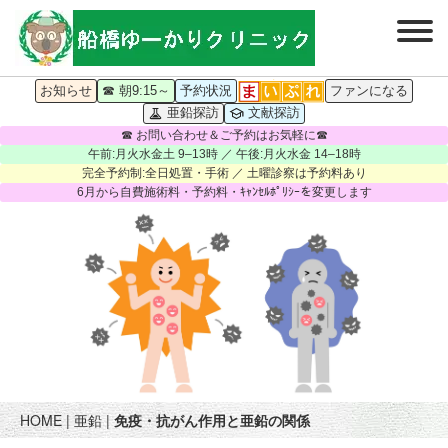
お知らせ
☎ 朝9:15～
予約状況
ファンになる
亜鉛探訪
文献探訪
☎ お問い合わせ＆ご予約はお気軽に☎
午前:月火水金土 9–13時 ／ 午後:月火水金 14–18時
完全予約制:全日処置・手術 ／ 土曜診察は予約料あり
6月から自費施術料・予約料・ｷｬﾝｾﾙﾎﾟﾘｼｰを変更します
HOME
|
亜鉛
|
免疫・抗がん作用と亜鉛の関係