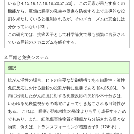
いる [14,15,16,17,18,19,20,21,22] 。 この元素が果たす多くの
機能から、亜鉛は腫瘍の発生や促進を防御する上で主導的な役
割を果たしていると推測されるが、そのメカニズムは完全には
分かっていない [23] 。
この研究では、抗癌因子として科学論文で最も頻繁に言及され
ている亜鉛のメカニズムを紹介する。
2.亜鉛と免疫システム
翻訳
抗がん活性の場合、ヒトの主要な防御機構である細胞性・液性
免疫反応における亜鉛の役割が特に重要である [24,25,26]。 体
内に出現したがん細胞に対する免疫反応の欠如や不十分さは、
いわゆる免疫監視からの逃避によって引き起こされる可能性が
ある。 これは、腫瘍が防御機能の発達よりも早く成長するため
でもあり、また、細胞傷害性物質が腫瘍から分泌される様々な
物質、例えば、トランスフォーミング増殖因子β（TGF-β）、