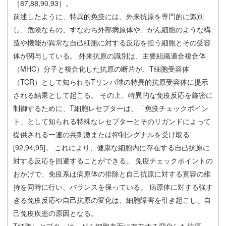
［87,88,90,93］。
前述したように、特異的免疫には、外来抗原を専門的に識別
し、危険なもの、すなわち外部病原体や、がん細胞のような構
造や機能が異常な自己細胞に対する反応を担う細胞とその受容
体が関与している。 外来抗原の識別は、主要組織適合複合体
（MHC）分子と複合化した抗原の断片が、T細胞受容体
（TCR）として知られるTリンパ球の特異的抗原受容体に提示
される結果として起こる。 その上、特異的な免疫反応を厳密に
制御するために、T細胞レセプターは、「免疫チェックポイン
ト」として知られる特殊なレセプターとそのリガンドによって
提供される一連の共刺激または抑制シグナルを受け取る
[92,94,95]。 これにより、健康な細胞内に存在する自己抗原に
対する反応を回避することができる。 免疫チェックポイントの
おかげで、免疫系は病原体の排除と自己抗原に対する寛容の維
持を同時に行い、バランスを保っている。 病原体に対する強す
ぎる免疫反応や自己抗原の変化は、細胞障害を引き起こし、自
己免疫疾患の原因となる。