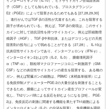
インターロイキン10（IL-10）、ヒトサイトカイン合成阻害因
子（CSIF）としても知られている、プロスタグランジン
E2（PGE2）によって阻害されるためでもある [27,28,29,30]
。 進行がんではTGF-βの活性が亢進するため、これを阻害する
因子が求められている。 例えば、TGF-βの発現は、このサイト
カインに対して拮抗活性を持つサイトカイン、例えば肝細胞増
殖因子（HGF）、TGF-β中和抗体、またはデコリンなどの天然
阻害剤の投与によって弱めることができる［27,28］。 IL-10は
抗炎症性サイトカインであり、インターフェロンγ（IFN-γ）、
インターロイキン2および3（IL-2、IL-3）、腫瘍壊死因子
α（TNF-α）、顆粒球マクロファージコロニー刺激因子（GM-
CSF）などの炎症性サイトカインの産生を阻害する。 ある種の
ガン、例えば腎臓ガンの細胞は、PBMC（末梢血単核球）によ
る免疫抑制メディエーターPGE-2の大量分泌を刺激することも
できるため、腫瘍によってサイトカイン産生プロフィールが変
化し、Th2リンパ球による反応を好むようになる [29] 。 PGE-
2は、免疫反応の刺激に関連する機能を果たすTh1細胞による
インターロイキン-2（IL-2）の分泌を阻害し、免疫機能を調節