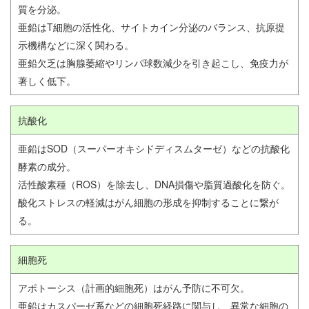
質を分泌。
亜鉛はT細胞の活性化、サイトカイン分泌のバランス、抗原提
示機構などに深く関わる。
亜鉛欠乏は胸腺萎縮やリンパ球数減少を引き起こし、免疫力が
著しく低下。
抗酸化
亜鉛はSOD（スーパーオキシドディスムターゼ）などの抗酸化
酵素の成分。
活性酸素種（ROS）を除去し、DNA損傷や脂質過酸化を防ぐ。
酸化ストレスの軽減はがん細胞の形成を抑制することに繋が
る。
細胞死
アポトーシス（計画的細胞死）はがん予防に不可欠。
亜鉛はカスパーゼ系などの細胞死経路に関与し、異常な細胞の