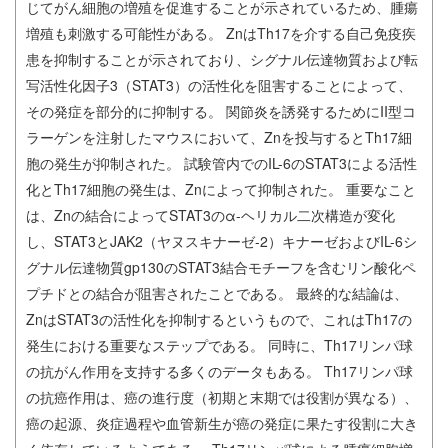
じてがん細胞の増殖を促進することが示されているため、腫瘍
増殖も刺激する可能性がある。 ZnはTh17を介する自己免疫疾
患を抑制することが示されており、シグナル伝達物質および転
写活性化因子3（STAT3）の活性化を阻害することによって、
その発症を部分的に抑制する。 関節炎を誘発するためにII型コ
ラーゲンを注射したマウスにおいて、Znを投与するとTh17細
胞の発生が抑制された。 試験管内でのIL-6のSTAT3による活性
化とTh17細胞の発生は、Znによって抑制された。 重要なこと
は、Znの結合によってSTAT3のα-ヘリカル二次構造が変化
し、STAT3とJAK2（ヤヌスキナーゼ-2）キナーゼおよびIL-6シ
グナル伝達物質gp130のSTAT3結合モチーフを含むリン酸化ペ
プチドとの結合が阻害されたことである。 最終的な結論は、
ZnはSTAT3の活性化を抑制するというもので、これはTh17の
発生における重要なステップである。 同時に、Th17リンパ球
の抗がん作用を支持する多くのデータもある。 Th17リンパ球
の抗癌作用は、癌の進行度（初期と末期では役割が異なる）、
癌の起源、炎症過程や血管新生が癌の発症に果たす役割に大き