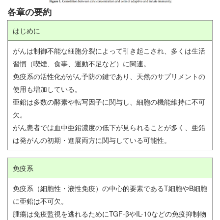
各章の要約
はじめに
がんは制御不能な細胞分裂によって引き起こされ、多くは生活
習慣（喫煙、食事、運動不足など）に関連。
免疫系の活性化ががん予防の鍵であり、天然のサプリメントの
使用も増加している。
亜鉛は多数の酵素や転写因子に関与し、細胞の機能維持に不可
欠。
がん患者では血中亜鉛濃度の低下が見られることが多く、亜鉛
は発がんの初期・進展両方に関与している可能性。
免疫系
免疫系（細胞性・液性免疫）の中心的要素であるT細胞やB細胞
に亜鉛は不可欠。
腫瘍は免疫監視を逃れるためにTGF-βやIL-10などの免疫抑制物