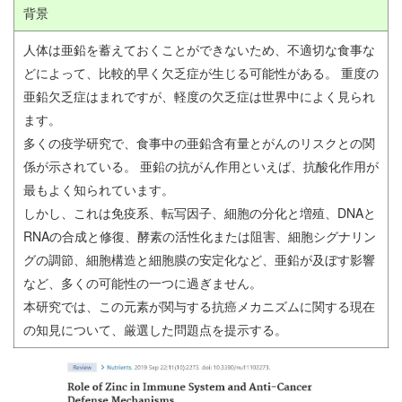
背景
人体は亜鉛を蓄えておくことができないため、不適切な食事な
どによって、比較的早く欠乏症が生じる可能性がある。 重度の
亜鉛欠乏症はまれですが、軽度の欠乏症は世界中によく見られ
ます。
多くの疫学研究で、食事中の亜鉛含有量とがんのリスクとの関
係が示されている。 亜鉛の抗がん作用といえば、抗酸化作用が
最もよく知られています。
しかし、これは免疫系、転写因子、細胞の分化と増殖、DNAと
RNAの合成と修復、酵素の活性化または阻害、細胞シグナリン
グの調節、細胞構造と細胞膜の安定化など、亜鉛が及ぼす影響
など、多くの可能性の一つに過ぎません。
本研究では、この元素が関与する抗癌メカニズムに関する現在
の知見について、厳選した問題点を提示する。