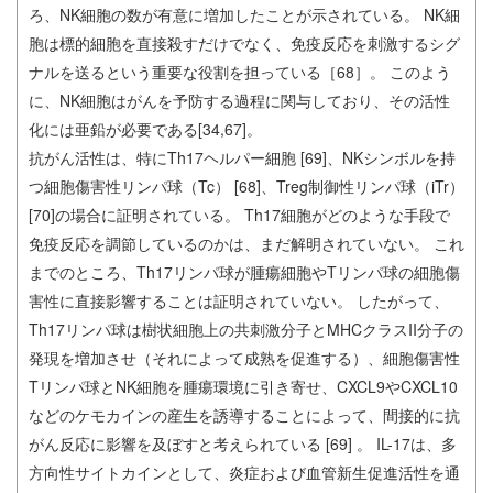
ろ、NK細胞の数が有意に増加したことが示されている。 NK細
胞は標的細胞を直接殺すだけでなく、免疫反応を刺激するシグ
ナルを送るという重要な役割を担っている［68］。 このよう
に、NK細胞はがんを予防する過程に関与しており、その活性
化には亜鉛が必要である[34,67]。
抗がん活性は、特にTh17ヘルパー細胞 [69]、NKシンボルを持
つ細胞傷害性リンパ球（Tc） [68]、Treg制御性リンパ球（iTr）
[70]の場合に証明されている。 Th17細胞がどのような手段で
免疫反応を調節しているのかは、まだ解明されていない。 これ
までのところ、Th17リンパ球が腫瘍細胞やTリンパ球の細胞傷
害性に直接影響することは証明されていない。 したがって、
Th17リンパ球は樹状細胞上の共刺激分子とMHCクラスII分子の
発現を増加させ（それによって成熟を促進する）、細胞傷害性
Tリンパ球とNK細胞を腫瘍環境に引き寄せ、CXCL9やCXCL10
などのケモカインの産生を誘導することによって、間接的に抗
がん反応に影響を及ぼすと考えられている [69] 。 IL-17は、多
方向性サイトカインとして、炎症および血管新生促進活性を通