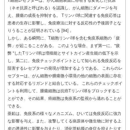
T細胞レセプターは、がん細胞表面に存在する変化した抗原
（ネオ抗原と呼ばれる）を認識し、がん細胞にダメージを与
え、腫瘍の成長を抑制する。 Tリンパ球に関連する免疫応答は
患者の生存に影響し、免疫療法に対する反応性の予後因子とな
りうることが証明されている [94] 。
しかし、ある瞬間に、T細胞リンパ球を含む免疫系細胞の「疲
弊」が起こることがある。 このような場合、まず第一に、"疲
弊 "したTリンパ球は増殖能とサイトカイン産生能の低下を示
し、第二に、免疫チェックポイントとして知られる免疫反応を
阻害するレセプターの発現が増加するようである。 これらのレ
セプターは、がん細胞や腫瘍微小環境の他の細胞の表面に存在
する対応するリガンドと結合している。 これらのチェックポイ
ントを利用して、腫瘍細胞は抗癌Tリンパ球をブロックするこ
とができ、その結果、癌細胞は免疫系の監視から逃れることが
できる。
亜鉛は、免疫系の様々なメカニズム、ひいては免疫反応に強力
な影響を与え、また、攻撃してくる病原体や微生物に対する上
皮の透過性に影響を与えたり、消化管粘膜の炎症を抑えたりす