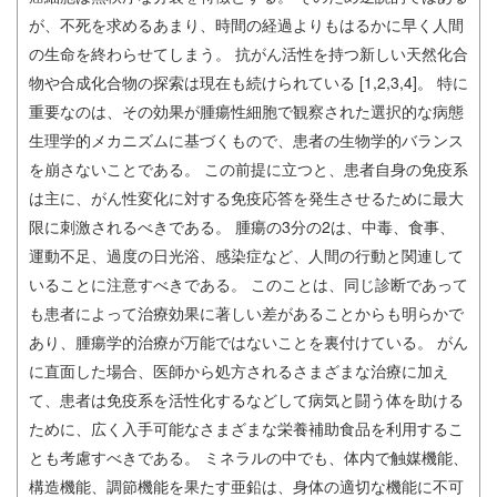
が、不死を求めるあまり、時間の経過よりもはるかに早く人間
の生命を終わらせてしまう。 抗がん活性を持つ新しい天然化合
物や合成化合物の探索は現在も続けられている [1,2,3,4]。 特に
重要なのは、その効果が腫瘍性細胞で観察された選択的な病態
生理学的メカニズムに基づくもので、患者の生物学的バランス
を崩さないことである。 この前提に立つと、患者自身の免疫系
は主に、がん性変化に対する免疫応答を発生させるために最大
限に刺激されるべきである。 腫瘍の3分の2は、中毒、食事、
運動不足、過度の日光浴、感染症など、人間の行動と関連して
いることに注意すべきである。 このことは、同じ診断であって
も患者によって治療効果に著しい差があることからも明らかで
あり、腫瘍学的治療が万能ではないことを裏付けている。 がん
に直面した場合、医師から処方されるさまざまな治療に加え
て、患者は免疫系を活性化するなどして病気と闘う体を助ける
ために、広く入手可能なさまざまな栄養補助食品を利用するこ
とも考慮すべきである。 ミネラルの中でも、体内で触媒機能、
構造機能、調節機能を果たす亜鉛は、身体の適切な機能に不可