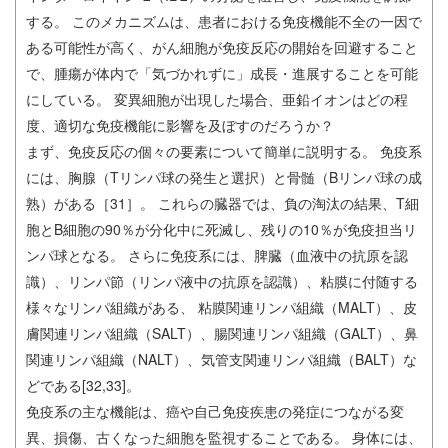
する。 このメカニズムは、患者における免疫機能不全の一因で
ある可能性が高く、がん細胞が免疫反応の開始を回避すること
で、腫瘍が体内で「気づかれずに」成長・進展することを可能
にしている。 変異細胞が出現した場合、亜鉛イオンはどの程
度、適切な免疫機能に影響を及ぼすのだろうか？
まず、免疫反応の個々の要素について簡単に説明する。 免疫系
には、胸腺（Tリンパ球の発生と選択）と骨髄（Bリンパ球の成
熟）がある［31］。 これらの臓器では、負の淘汰の結果、T細
胞とB細胞の90％が分化中に死滅し、残りの10％が免疫担当リ
ンパ球となる。 さらに免疫系には、脾臓（血液中の抗原を認
識）、リンパ節（リンパ液中の抗原を認識）、粘膜に付随する
様々なリンパ組織がある、 粘膜関連リンパ組織（MALT）、皮
膚関連リンパ組織（SALT）、腸関連リンパ組織（GALT）、鼻
関連リンパ組織（NALT）、気管支関連リンパ組織（BALT）な
どである[32,33]。
免疫系の主な機能は、癌や自己免疫疾患の発症につながる変
異、損傷、古くなった細胞を監視することである。 身体には、