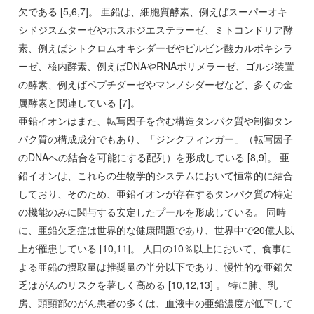
欠である [5,6,7]。 亜鉛は、細胞質酵素、例えばスーパーオキ
シドジスムターゼやホスホジエステラーゼ、ミトコンドリア酵
素、例えばシトクロムオキシダーゼやピルビン酸カルボキシラ
ーゼ、核内酵素、例えばDNAやRNAポリメラーゼ、ゴルジ装置
の酵素、例えばペプチダーゼやマンノシダーゼなど、多くの金
属酵素と関連している [7]。
亜鉛イオンはまた、転写因子を含む構造タンパク質や制御タン
パク質の構成成分でもあり、「ジンクフィンガー」（転写因子
のDNAへの結合を可能にする配列）を形成している [8,9]。 亜
鉛イオンは、これらの生物学的システムにおいて恒常的に結合
しており、そのため、亜鉛イオンが存在するタンパク質の特定
の機能のみに関与する安定したプールを形成している。 同時
に、亜鉛欠乏症は世界的な健康問題であり、世界中で20億人以
上が罹患している [10,11]。 人口の10％以上において、食事に
よる亜鉛の摂取量は推奨量の半分以下であり、慢性的な亜鉛欠
乏はがんのリスクを著しく高める [10,12,13] 。 特に肺、乳
房、頭頸部のがん患者の多くは、血液中の亜鉛濃度が低下して