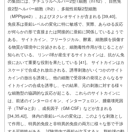
の集団には、ナチュラルヘルパー2型T細胞（nTh2）、自然免
疫2型ヘルパー細胞（Ih2）、多能性前駆2型細胞
（MPPtype2）、およびヌクレオサイトが含まれる [39,40]。
免疫系は亜鉛レベルの変化に特に敏感で、実際、あらゆる反応
が何らかの形で直接または間接的に亜鉛に関係しているようで
ある。 サイトカイン、フリーラジカル、酵素、細胞膜を損傷す
る物質が環境中に分泌されると、細胞毒性作用が生じることが
知られている。 リンパ球が産生するサイトカインは、抗がん免
疫において重要な役割を果たしている [41]。 サイトカインはカ
スケードで合成され放出される。誘導刺激がいくつかのサイト
カインの放出を誘発し、他の細胞で受容体の発現とさらなるサ
イトカインの合成を誘導し、その結果、元の刺激に対する様々
な細胞型の協調的な反応が起こる。 これらのサイトカインに
は、前述のインターロイキン、インターフェロン、腫瘍壊死因
子（TNFαとβ）、成長因子（GM-CSF）などが含まれる
[34,35,42]。 体内の亜鉛レベルの変化は、このような刺激とし
て作用し、特異的免疫と非特異的免疫の両方に様々な形で干渉
する可能性がある。 試験管内で亜鉛が欠乏すると、顆粒球の動