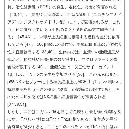
員、活性酸素種（ROS）の発生、走化性、貪食が障害される
［43,44］。 貪食後、病原体は活性型NADPH（ニコチンアミド
アデニンジヌクレオチドリン酸）によって破壊されるが、これ
も亜鉛に依存している（亜鉛の欠乏と過剰の両方で阻害され
る）［45,46］。 単球が上皮細胞に接着する過程も亜鉛に依存
している [47]。 500μmol/Lの濃度で、亜鉛は白血球の走化性活
性を直接誘導する [38,48]。 生体内では、血清中の亜鉛濃度が
低いと、顆粒球やNK細胞の数が減少し、マクロファージの貪
食能が低下する [49] 。 亜鉛欠乏は、炎症性サイトカインIL-
1β、IL-6、TNF-αの産生を増加させる [50]。 この元素はまた、
p58 NKレセプターによる標的細胞上のMCH-1（Tリンパ球への
抗原提示を担う一連のタンパク質）の認識にも必須であり、そ
のため亜鉛欠乏ではNK細胞の細胞傷害性が阻害される
[37,38,51]。
しかし、亜鉛はThリンパ球を通じて免疫系に最も強い影響を及
ぼす。 Thリンパ球にはTh1とTh2細胞がある。 細胞内の亜鉛
含有量が減少すると、Th1とTh2のバランスがTh2の方に乱れ