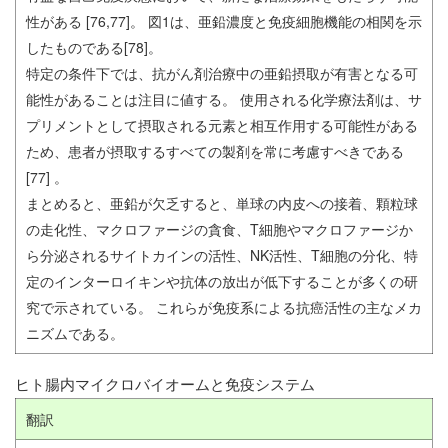
性がある [76,77]。 図1は、亜鉛濃度と免疫細胞機能の相関を示
したものである[78]。
特定の条件下では、抗がん剤治療中の亜鉛摂取が有害となる可
能性があることは注目に値する。 使用される化学療法剤は、サ
プリメントとして摂取される元素と相互作用する可能性がある
ため、患者が摂取するすべての製剤を常に考慮すべきである
[77] 。
まとめると、亜鉛が欠乏すると、単球の内皮への接着、顆粒球
の走化性、マクロファージの貪食、T細胞やマクロファージか
ら分泌されるサイトカインの活性、NK活性、T細胞の分化、特
定のインターロイキンや抗体の放出が低下することが多くの研
究で示されている。 これらが免疫系による抗癌活性の主なメカ
ニズムである。
ヒト腸内マイクロバイオームと免疫システム
翻訳