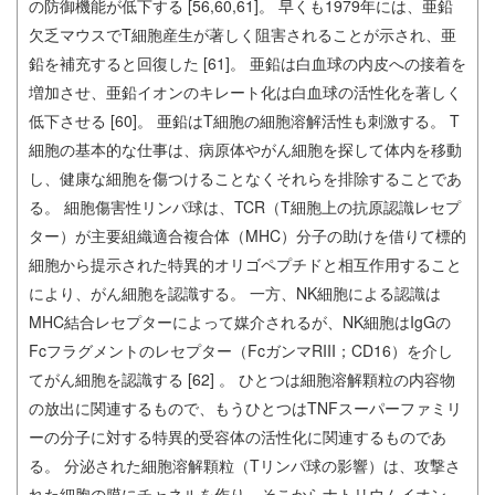
の防御機能が低下する [56,60,61]。 早くも1979年には、亜鉛
欠乏マウスでT細胞産生が著しく阻害されることが示され、亜
鉛を補充すると回復した [61]。 亜鉛は白血球の内皮への接着を
増加させ、亜鉛イオンのキレート化は白血球の活性化を著しく
低下させる [60]。 亜鉛はT細胞の細胞溶解活性も刺激する。 T
細胞の基本的な仕事は、病原体やがん細胞を探して体内を移動
し、健康な細胞を傷つけることなくそれらを排除することであ
る。 細胞傷害性リンパ球は、TCR（T細胞上の抗原認識レセプ
ター）が主要組織適合複合体（MHC）分子の助けを借りて標的
細胞から提示された特異的オリゴペプチドと相互作用すること
により、がん細胞を認識する。 一方、NK細胞による認識は
MHC結合レセプターによって媒介されるが、NK細胞はIgGの
Fcフラグメントのレセプター（FcガンマRIII；CD16）を介し
てがん細胞を認識する [62] 。 ひとつは細胞溶解顆粒の内容物
の放出に関連するもので、もうひとつはTNFスーパーファミリ
ーの分子に対する特異的受容体の活性化に関連するものであ
る。 分泌された細胞溶解顆粒（Tリンパ球の影響）は、攻撃さ
れた細胞の膜にチャネルを作り、そこからナトリウムイオン