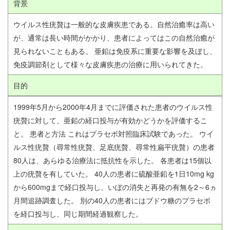
背景
ウイルス性疣贅は一般的な皮膚疾患である。自然治癒率は高い
が、通常は長い時間がかかり、患者によってはこの自然治癒が
見られないこともある。 亜鉛は免疫系に重要な影響を及ぼし、
免疫調節剤として様々な皮膚疾患の治療に用いられてきた。
目的
1999年5月から2000年4月までに評価された患者のウイルス性
疣贅に対して、亜鉛の経口投与が有効かどうかを評価するこ
と。 患者と方法 これはプラセボ対照臨床試験であった。 ウイ
ルス性疣贅（尋常性疣贅、足底疣贅、尋常性扁平疣贅）の患者
80人は、あらゆる治療法に抵抗性を示した。 各患者は15個以
上の疣贅を有していた。 40人の患者に硫酸亜鉛を1日10mg kg
から600mgまで経口投与し、いぼの消失と再発の有無を2～6ヵ
月間追跡調査した。 別の40人の患者にはブドウ糖のプラセボ
を経口投与し、同じ期間経過観察した。