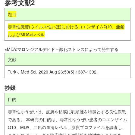
参考文献2
題目
尋常性疣贅(ウイルス性いぼ)におけるコエンザイムQ10、亜鉛
およびMDA※レベル
※MDA:マロンジアルデヒド＝酸化ストレスによって発生する
文献
Turk J Med Sci. 2020 Aug 26;50(5):1387-1392.
抄録
目的
尋常性ゆうぜいは、皮膚や粘膜に乳頭腫を特徴とする良性疾患
である。 本研究の目的は、尋常性ゆうぜい患者のコエンザイム
Q10、MDA、亜鉛の血清レベル、脂質プロファイルを調査し、
これらのパラメータと臨床症状との関係を検討することであ