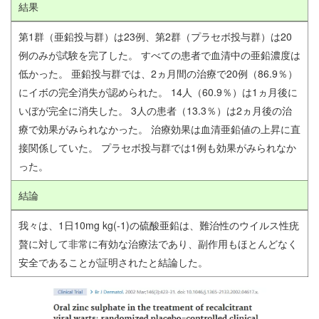
結果
第1群（亜鉛投与群）は23例、第2群（プラセボ投与群）は20
例のみが試験を完了した。 すべての患者で血清中の亜鉛濃度は
低かった。 亜鉛投与群では、2ヵ月間の治療で20例（86.9％）
にイボの完全消失が認められた。 14人（60.9％）は1ヵ月後に
いぼが完全に消失した。 3人の患者（13.3％）は2ヵ月後の治
療で効果がみられなかった。 治療効果は血清亜鉛値の上昇に直
接関係していた。 プラセボ投与群では1例も効果がみられなか
った。
結論
我々は、1日10mg kg(-1)の硫酸亜鉛は、難治性のウイルス性疣
贅に対して非常に有効な治療法であり、副作用もほとんどなく
安全であることが証明されたと結論した。