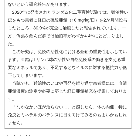
ないという研究報告があります。
2020年に発表されたランダム化二重盲検試験では、難治性い
ぼをもつ患者に経口の硫酸亜鉛（10 mg/kg/日）を2か月間投与
したところ、86.9%が完全に治癒したと報告されています。一
方、偽薬を飲んだ群では治癒率がわずか4.4%にとどまりまし
た。
この研究は、免疫の活性化における亜鉛の重要性を示してい
ます。亜鉛はTリンパ球の活性や自然免疫系の働きを支える重
要なミネラルであり、不足するとウイルスに対する抵抗力が低
下してしまいます。
当院でも、難治性のいぼや再発を繰り返す患者様には、血清
亜鉛濃度の測定や必要に応じた経口亜鉛補充を提案しておりま
す。
「なかなかいぼが治らない…」と感じたら、体の内側、特に
免疫とミネラルのバランスに目を向けてみるのもよいかもしれ
ません。