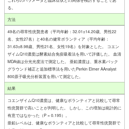
る。
方法
49名の尋常性疣贅患者（平均年齢：32.01±14.20歳、男性22
名、女性27名）と40名の健常ボランティア（平均年齢：
31.63±8.98歳、男性21名、女性19名）を対象とした。 コエン
ザイムQ10濃度は酵素結合免疫吸着法を用いて評価した。 血清
MDA値は分光光度法で測定した。 亜鉛濃度は、重水素バック
グラウンド補正と追加標準法を用いたPerkin Elmer AAnalyst
800原子吸光分析装置を用いて測定した。
結果
コエンザイムQ10濃度は、健康なボランティアと比較して尋常
性疣贅群で高いことが判明した。 しかし、この増加は統計的に
有意ではなかった（P = 0.195）。
亜鉛レベルは、健康なボランティアと比較して尋常性疣贅群で