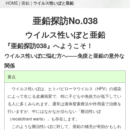
HOME
|
亜鉛
|
ウイルス性いぼと亜鉛
亜鉛探訪No.038
ウイルス性いぼと亜鉛
『亜鉛探訪038』へようこそ！
ウイルス性いぼに悩む方へ——免疫と亜鉛の意外な
関係
要点
ウイルス性いぼは、ヒトパピローマウイルス（HPV）の感染
によって生じる皮膚病変で、特に子どもや免疫力が低下してい
る人に多くみられます。通常は液体窒素療法や外用薬で治療を
行いますが、中にはなかなか治らない「難治性いぼ
（recalcitrant warts）」も存在します。
このような難治性いぼに対して、亜鉛の補充が有効かもしれ