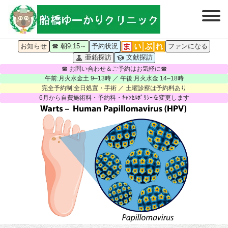
お知らせ
☎ 朝9:15～
予約状況
ファンになる
亜鉛探訪
文献探訪
☎ お問い合わせ＆ご予約はお気軽に☎
午前:月火水金土 9–13時 ／ 午後:月火水金 14–18時
完全予約制:全日処置・手術 ／ 土曜診察は予約料あり
6月から自費施術料・予約料・ｷｬﾝｾﾙﾎﾟﾘｼｰを変更します