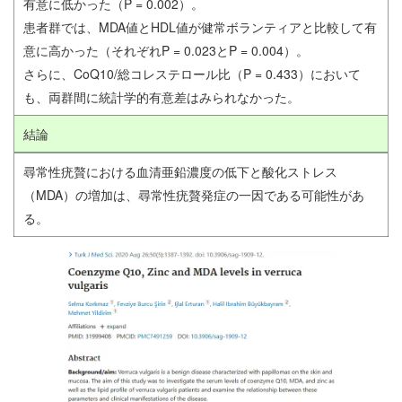
有意に低かった（P = 0.002）。
患者群では、MDA値とHDL値が健常ボランティアと比較して有
意に高かった（それぞれP = 0.023とP = 0.004）。
さらに、CoQ10/総コレステロール比（P = 0.433）において
も、両群間に統計学的有意差はみられなかった。
結論
尋常性疣贅における血清亜鉛濃度の低下と酸化ストレス
（MDA）の増加は、尋常性疣贅発症の一因である可能性があ
る。