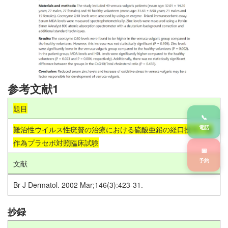
参考文献1
題目
📞
電話
難治性ウイルス性疣贅の治療における硫酸亜鉛の経口投与：無
作為プラセボ対照臨床試験
📅
予約
文献
Br J Dermatol. 2002 Mar;146(3):423-31.
抄録