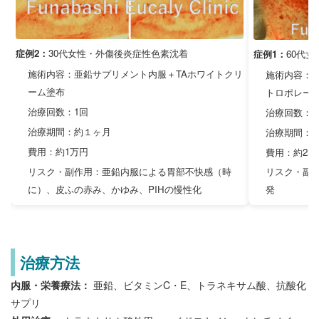
症例2：
30代女性・外傷後炎症性色素沈着
症例1：
60代
施術内容：亜鉛サプリメント内服＋TAホワイトクリ
施術内容：
ーム塗布
トロポレー
治療回数：1回
治療回数：T
治療期間：約１ヶ月
治療期間：1
費用：約1万円
費用：約25
リスク・副作用：亜鉛内服による胃部不快感（時
リスク・副
に）、皮ふの赤み、かゆみ、PIHの慢性化
発
治療方法
内服・栄養療法：
亜鉛、ビタミンC・E、トラネキサム酸、抗酸化
サプリ