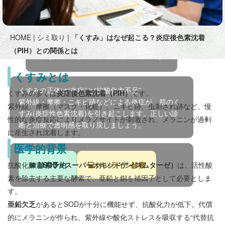
HOME
|
シミ取り
|
「くすみ」はなぜ起こる？炎症後色素沈着
（PIH）との関係とは
くすみ（炎症性色素沈着）
くすみとは
くすみの正体は“炎症”と“抗酸化力不足”
くすみの多くは
炎症後色素沈着（PIH）
です。
紫外線・摩擦・ニキビ跡などによる炎症が、肌のく
紫外線、摩擦（マスク・化粧）、ニキビ跡、虫刺され跡など、慢
すみ(炎症性色素沈着)を引き起こします。正しい診
性的な炎症反応によりメラノサイトが刺激され、メラニンが過剰
断と治療で透明感を取り戻しましょう。
に産生され沈着します。
医学的背景
抗酸化酵素
SOD（スーパーオキシドディスムターゼ）
は、活性酸
📅 診察予約
💻 オンライン診察
素を除去する主要な酵素で、亜鉛と銅を補因子として必要としま
す。
亜鉛欠乏
があるとSODが十分に機能せず、抗酸化力が低下。代償
的にメラニンが作られ、紫外線や酸化ストレスを吸収する“代替抗