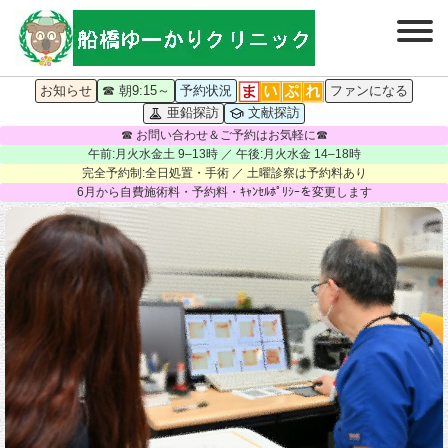
お知らせ
☎ 朝9:15～
予約状況
ファンになる
亜鉛探訪
文献探訪
☎ お問い合わせ＆ご予約はお気軽に☎
午前:月火水金土 9–13時 ／ 午後:月火水金 14–18時
完全予約制:全日処置・手術 ／ 土曜診察は予約料あり
6月から自費施術料・予約料・ｷｬﾝｾﾙﾎﾟﾘｼｰを変更します