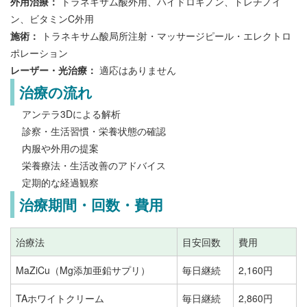
外用治療：
トラネキサム酸外用、ハイドロキノン、トレチノイ
ン、ビタミンC外用
施術：
トラネキサム酸局所注射・マッサージピール・エレクトロ
ポレーション
レーザー・光治療：
適応はありません
治療の流れ
アンテラ3Dによる解析
診察・生活習慣・栄養状態の確認
内服や外用の提案
栄養療法・生活改善のアドバイス
定期的な経過観察
治療期間・回数・費用
治療法
目安回数
費用
MaZiCu（Mg添加亜鉛サプリ）
毎日継続
2,160円
TAホワイトクリーム
毎日継続
2,860円