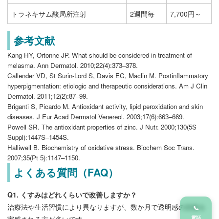
トラネキサム酸局所注射
2週間毎
7,700円～
参考文献
Kang HY, Ortonne JP. What should be considered in treatment of
melasma. Ann Dermatol. 2010;22(4):373–378.
Callender VD, St Surin-Lord S, Davis EC, Maclin M. Postinflammatory
hyperpigmentation: etiologic and therapeutic considerations. Am J Clin
Dermatol. 2011;12(2):87–99.
Briganti S, Picardo M. Antioxidant activity, lipid peroxidation and skin
diseases. J Eur Acad Dermatol Venereol. 2003;17(6):663–669.
Powell SR. The antioxidant properties of zinc. J Nutr. 2000;130(5S
Suppl):1447S–1454S.
Halliwell B. Biochemistry of oxidative stress. Biochem Soc Trans.
2007;35(Pt 5):1147–1150.
よくある質問（FAQ）
Q1. くすみはどれくらいで改善しますか？
治療法や生活習慣により異なりますが、数か月で透明感の回復を
📞
電話
実感される方が多いです。